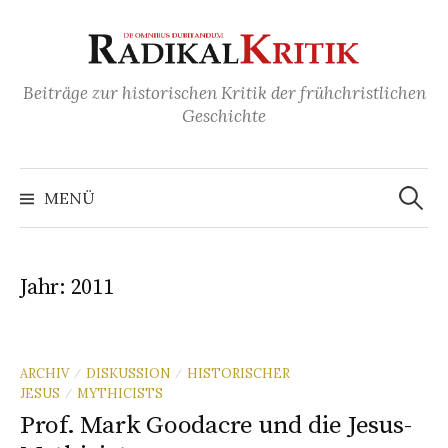
S
p
r
Beiträge zur historischen Kritik der frühchristlichen
i
Geschichte
n
g
e
S
u
MENÜ
z
c
h
u
e
n
m
n
a
I
Jahr: 2011
c
n
h
:
h
a
ARCHIV
DISKUSSION
HISTORISCHER
/
/
l
JESUS
MYTHICISTS
/
t
Prof. Mark Goodacre und die Jesus-