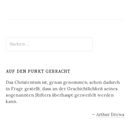
S
u
c
h
e
AUF DEN PUNKT GEBRACHT
n
n
Das Christentum ist, genau genommen, schon dadurch
a
in Frage gestellt, dass an der Geschichtlichkeit seines
c
sogenannten Stifters überhaupt gezweifelt werden
h
kann.
:
—
Arthur Drews