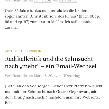
Veröffentlicht
am
Juni 9, 2011
von
HDetering
Gute 35 Jahre ist das nun her, als ich die beiden
sogenannten „Christenbriefe des Plinius“ (Buch 10, ep.
96 und ep. 97) zum ersten Mal las. Ich saß damals
zusam...
ARCHIV
DISKUSSION
/
Radikalkritik und die Sehnsucht
nach „mehr“ – ein Email-Wechsel
Veröffentlicht
am
März 18, 2011
von
HDetering
[Betr.: An den Seelsorger] Lieber Herr Pfarrer, Wie lebt
man mit der Sehnsucht nach Gottes Gegenwart, mit
dem Drang nach „mehr,“ nachdem man Ihre Webseite,
Bob ...