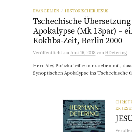
EVANGELIEN
HISTORISCHER JESUS
/
Tschechische Übersetzung 
Apokalypse (Mk 13par) – e
Kokhba-Zeit, Berlin 2000
Veröffentlicht
am
Juni 16, 2018
von
HDetering
Herr Aleš Pořízka teilte mir soeben mit, da
Synoptischen Apokalypse ins Tschechische üb
CHRIS
ER JESU
JES
Veröffe