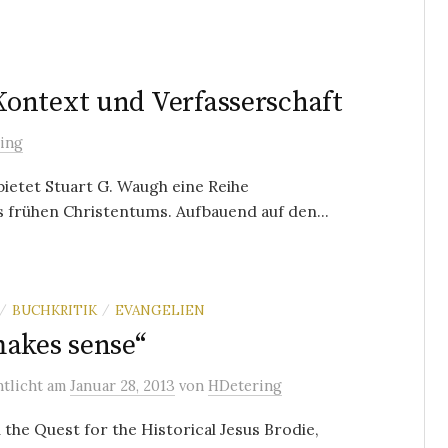
ontext und Verfasserschaft
ing
ietet Stuart G. Waugh eine Reihe
es frühen Christentums. Aufbauend auf den...
BUCHKRITIK
EVANGELIEN
/
/
makes sense“
ntlicht
am
Januar 28, 2013
von
HDetering
the Quest for the Historical Jesus Brodie,