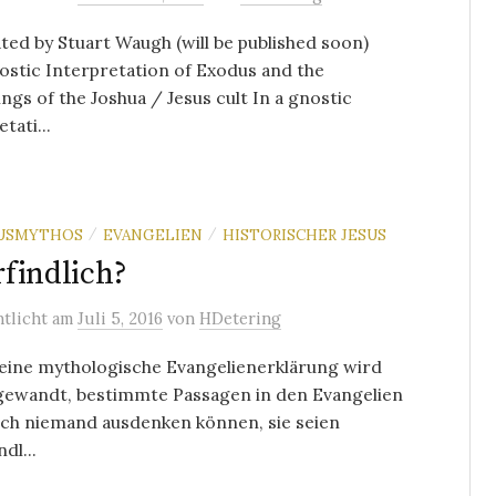
ted by Stuart Waugh (will be published soon)
stic Interpretation of Exodus and the
ngs of the Joshua / Jesus cult In a gnostic
tati...
TUSMYTHOS
EVANGELIEN
HISTORISCHER JESUS
/
/
findlich?
ntlicht
am
Juli 5, 2016
von
HDetering
eine mythologische Evangelienerklärung wird
ngewandt, bestimmte Passagen in den Evangelien
ich niemand ausdenken können, sie seien
dl...