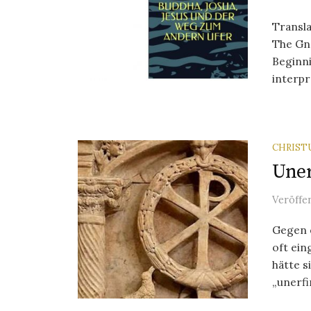
Transla
The Gno
Beginni
interpre
CHRIS
Uner
Veröffe
Gegen 
oft ei
hätte s
„unerfin