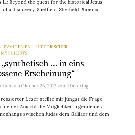
L.: Beyond the quest for the historical Jesus:
of a discovery, Sheffield: Sheffield Phoenix
EVANGELIEN
HISTORISCHER
/
/
MYTHICISTS
 „synthetisch … in eins
ossene Erscheinung“
ntlicht
am
Oktober 25, 2012
von
HDetering
eressierter Leser stellte mir jüngst die Frage,
 meiner Ansicht die Möglichkeit irgendeines
enhangs zwischen Judas dem Galiläer und dem