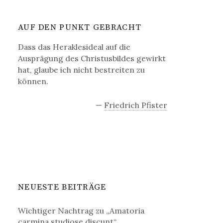
h
e
AUF DEN PUNKT GEBRACHT
n
n
Dass das Heraklesideal auf die
a
Ausprägung des Christusbildes gewirkt
c
hat, glaube ich nicht bestreiten zu
h
können.
:
—
Friedrich Pfister
NEUESTE BEITRÄGE
Wichtiger Nachtrag zu „Amatoria
carmina studiose discunt“