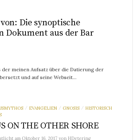
von: Die synoptische
in Dokument aus der Bar
ss der meinen Aufsatz über die Datierung der
ersetzt und auf seine Webseit...
TUSMYTHOS
EVANGELIEN
GNOSIS
HISTORISCH
/
/
/
S
US ON THE OTHER SHORE
ntlicht
am
Oktober 16, 2017
von
HDetering