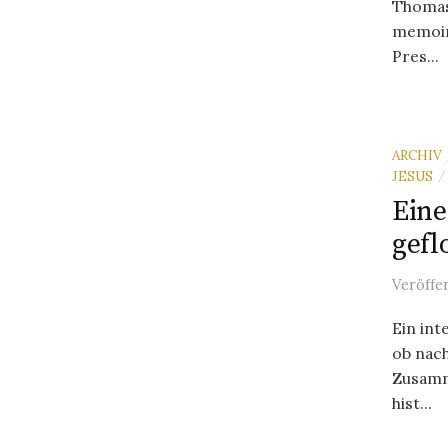
Thomas 
memoir 
Pres...
ARCHIV
JESUS
/
Eine
gefl
Veröffe
Ein int
ob nach
Zusamm
hist...